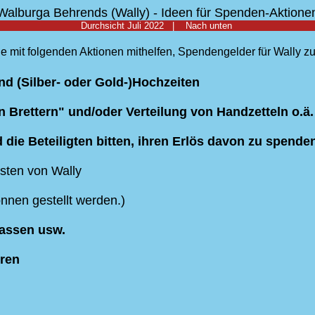
Walburga Behrends (Wally) - Ideen für Spenden-Aktione
Durchsicht Juli 2022 |
Nach unten
mit folgenden Aktionen mithelfen, Spendengelder für Wally z
d (Silber- oder Gold-)Hochzeiten
Brettern" und/oder Verteilung von Handzetteln o.ä.
 die Beteiligten bitten, ihren Erlös davon zu spende
sten von Wally
nen gestellt werden.)
Kassen usw.
eren