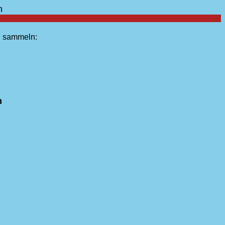
n
u sammeln:
n