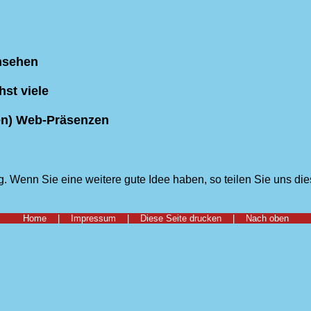
rnsehen
st viele
en) Web-Präsenzen
ig. Wenn Sie eine weitere gute Idee haben, so teilen Sie uns die
Home
|
Impressum
|
Diese Seite drucken
|
Nach oben